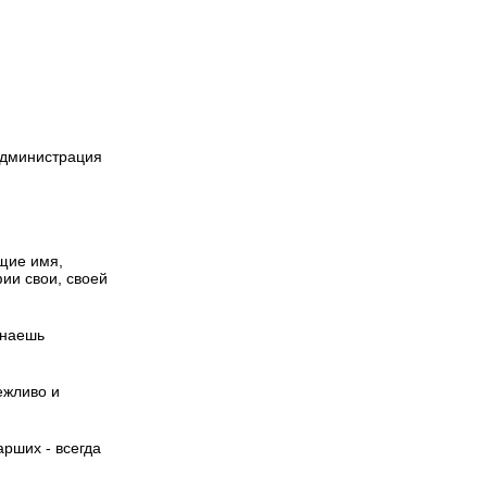
администрация
щие имя,
ии свои, своей
знаешь
ежливо и
рших - всегда