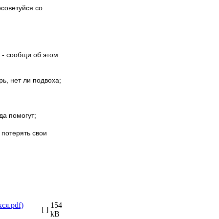
осоветуйся со
 - сообщи об этом
ь, нет ли подвоха;
да помогут;
 потерять свои
154
[ ]
kB