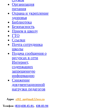
Организация
питания
Охрана и укрепление
здоровья
Библиотека
Безопасность
Прием в школу
ГТО
Ссылки
Почта сотрудника
школы
Подача сообщения о
ресурсах в сети
Интернет,
содержащих
запрещенную
информацию
Снижение
документационной
нагрузки педагогов
Адрес
s102_nn@mail.52gov.ru
Телефон
(831)438-45-01
,
438-83-94