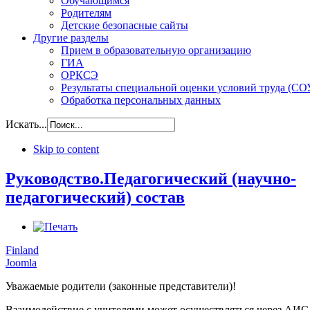
Обучающимся
Родителям
Детские безопасные сайты
Другие разделы
Прием в образовательную организацию
ГИА
ОРКСЭ
Результаты специальной оценки условий труда (СО
Обработка персональных данных
Искать...
Skip to content
Руководство.Педагогический (научно-
педагогический) состав
Finland
Joomla
Уважаемые родители (законные представители)!
Взаимодействие с учителями может осуществляться через АИ