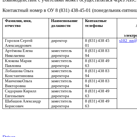
Контактный номер в ОУ 8 (831) 438-45-01 (понедельник-пятница
Фамилия, имя,
Наименование
Контактные
отчество
должности
телефоны
электр
Горохов
Сергей
директор
8 (831) 438 45
s102_nn@m
Александрович
01
Артёмова
Елена
заместитель
8 (831) 438 83
Николаевна
директора
94
Клокова
Мария
заместитель
8 (831) 438 49
Павловна
директора
63
Лобашова
Ольга
заместитель
8 (831) 438 83
Константиновна
директора
94
Манченко
Ольга
заместитель
8 (831) 438 83
Викторовна
директора
94
Сидоркин
Кирилл
заместитель
8 (831) 438 49
Евгеньевич
директора
63
Шабашов
Александр
заместитель
8 (831) 438 49
Борисович
директора
63