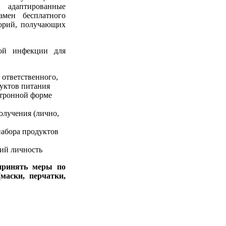
 адаптированные
амен бесплатного
горий, получающих
ной инфекции для
 ответственного,
дуктов питания
ктронной форме
олучения (лично,
набора продуктов
ий личность
принять меры по
маски, перчатки,