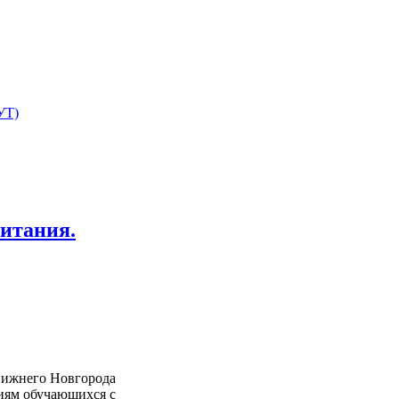
УТ)
итания.
Нижнего Новгорода
иям обучающихся с