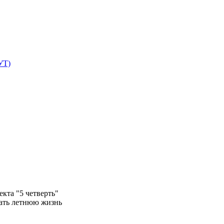
УТ)
а "5 четверть"
лать летнюю жизнь