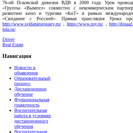
76-ой Псковской дивизии ВДВ в 2000 году. Урок провод
«Группы «Вымпел» совместно с некоммерческим партнер
развитию кино и туризма «КиТ» в рамках международн
«Свидание с Россией». Прямая трансляция Урока про
http://www.svidaniesrossiey.ru/
,
https://www.ruy.ru/
,
http://dosaaf
tula.ru/
Driver
Real Estate
Навигация
Новости и
объявления
Образовательный
процесс
Дистанционное
обучение
Функциональная
грамотность
Воспитательная
работа в условиях
дистанционного
обучения
Воспитательная