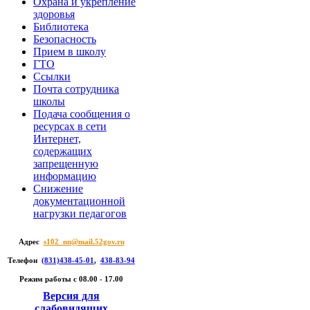
Охрана и укрепление
здоровья
Библиотека
Безопасность
Прием в школу
ГТО
Ссылки
Почта сотрудника
школы
Подача сообщения о
ресурсах в сети
Интернет,
содержащих
запрещенную
информацию
Снижение
документационной
нагрузки педагогов
Адрес
s102_nn@mail.52gov.ru
Телефон
(831)438-45-01
,
438-83-94
Режим работы c 08.00 - 17.00
Версия для
слабовидящих