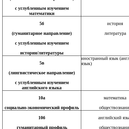
с углубленным изучением
математики
5б
история
(гуманитарное направление)
литература
с углубленным изучением
истории/литературы
иностранный язык (анг
5в
язык)
(лингвистическое направление)
с углубленным изучением
английского языка
10а
математика
социально-экономический профиль
обществознани
10б
английский яз
гуманитарный профиль
обществознани