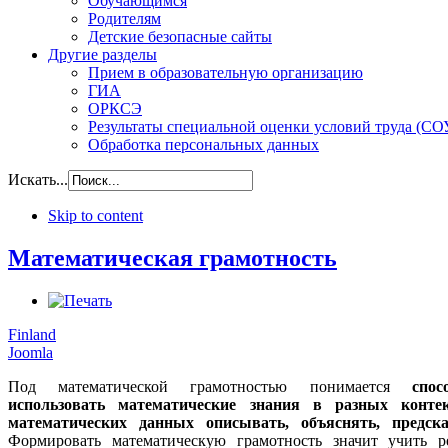
Обучающимся
Родителям
Детские безопасные сайты
Другие разделы
Прием в образовательную организацию
ГИА
ОРКСЭ
Результаты специальной оценки условий труда (СО
Обработка персональных данных
Искать...
Skip to content
Математическая грамотность
Finland
Joomla
Под математической грамотностью понимается
спос
использовать математические знания в разных контек
математических данных описывать, объяснять, предск
Формировать математическую грамотность значит учить р