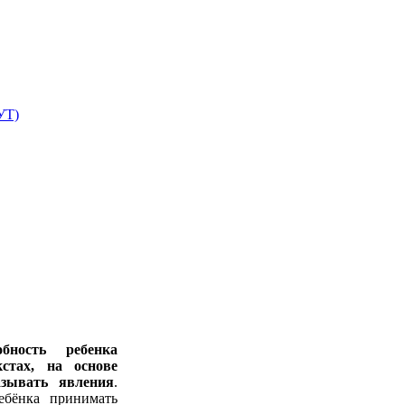
УТ)
обность ребенка
стах, на основе
азывать явления
.
ебёнка принимать