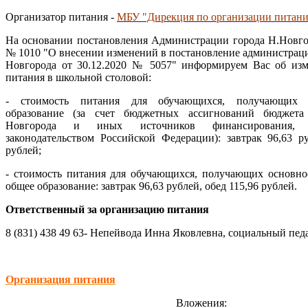
Организатор питания
-
МБУ "Дирекция по организации питан
На основании постановления Администрации города Н.Новгор
№ 1010 "О внесении изменений в постановление администрац
Новгорода от 30.12.2020 № 5057" информируем Вас об изм
питания в школьной столовой:
- стоимость питания для обучающихся, получающих 
образование (за счет бюджетных ассигнований бюджет
Новгорода и иных источников финансирования, п
законодательством Российской Федерации): завтрак 96,63 ру
рублей;
- стоимость питания для обучающихся, получающих основно
общее образование: завтрак 96,63 рублей, обед 115,96 рублей.
Ответственный за организацию питания
8 (831) 438 49 63- Непейвода Инна Яковлевна, социальный пед
Организация питания
Вложения: