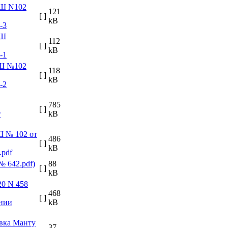
121
[ ]
kB
-3
112
[ ]
kB
-1
118
[ ]
kB
-2
785
[ ]
т
kB
486
[ ]
kB
.pdf
88
[ ]
kB
468
[ ]
ении
kB
37