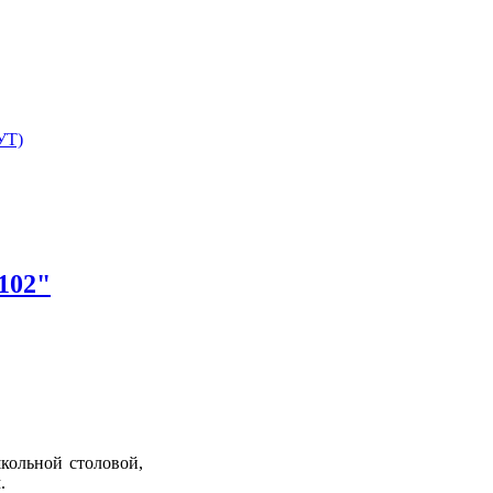
УТ)
102"
кольной столовой,
.