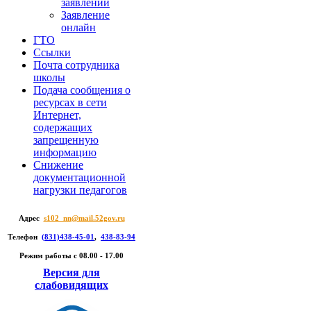
заявлений
Заявление
онлайн
ГТО
Ссылки
Почта сотрудника
школы
Подача сообщения о
ресурсах в сети
Интернет,
содержащих
запрещенную
информацию
Снижение
документационной
нагрузки педагогов
Адрес
s102_nn@mail.52gov.ru
Телефон
(831)438-45-01
,
438-83-94
Режим работы c 08.00 - 17.00
Версия для
слабовидящих