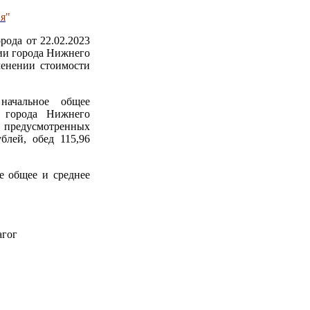
ия
"
ода от 22.02.2023
ии города Нижнего
енении стоимости
начальное общее
а города Нижнего
редусмотренных
блей, обед 115,96
е общее и среднее
агог