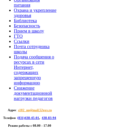
питания
Охрана и укрепление
здоровья
Библиотека
Безопасность
Прием в школу
ГТО
Ссылки
Почта сотрудника
школы
Подача сообщения о
ресурсах в сети
Интернет,
содержащих
запрещенную
информацию
Снижение
документационной
нагрузки педагогов
Адрес
s102_nn@mail.52gov.ru
Телефон
(831)438-45-01
,
438-83-94
Режим работы c 08.00 - 17.00